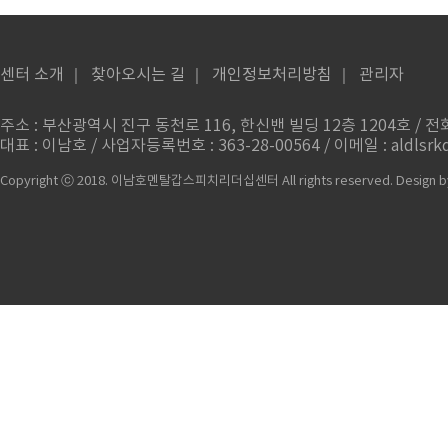
센터 소개
｜
찾아오시는 길
｜
개인정보처리방침
｜
관리자
주소 : 부산광역시 진구 동천로 116, 한신밴 빌딩 12층 1204호 / 전화번
대표 : 이남호 / 사업자등록번호 : 363-28-00564 / 이메일 : aldlsrkd
Copyright ⓒ 2018. 이남호멘탈갑스피치리더십센터 All rights reserved.
Design