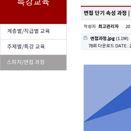
특강교육
면접 단기 속성 과정 |
최고관리자
작성자
20
계층별/직급별 교육
면접과정.jpg
(1.1M)
78회 다운로드
DATE : 
주제별/특강 교육
스피치/면접 과정