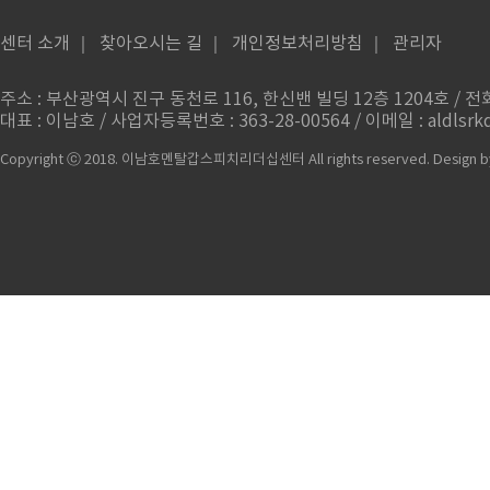
센터 소개
｜
찾아오시는 길
｜
개인정보처리방침
｜
관리자
주소 : 부산광역시 진구 동천로 116, 한신밴 빌딩 12층 1204호 / 전화번
대표 : 이남호 / 사업자등록번호 : 363-28-00564 / 이메일 : aldlsrkd
Copyright ⓒ 2018. 이남호멘탈갑스피치리더십센터 All rights reserved.
Design