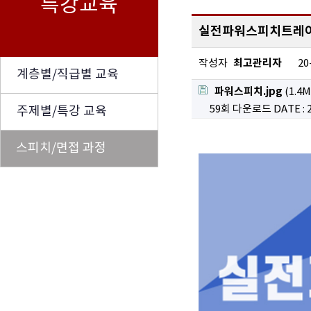
특강교육
실전파워스피치트레이
최고관리자
작성자
20
계층별/직급별 교육
파워스피치.jpg
(1.4M
59회 다운로드
DATE : 
주제별/특강 교육
스피치/면접 과정