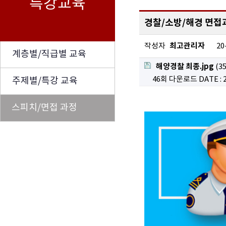
특강교육
경찰/소방/해경 면접
최고관리자
작성자
20
계층별/직급별 교육
해양경찰 최종.jpg
(35
46회 다운로드
DATE : 
주제별/특강 교육
스피치/면접 과정