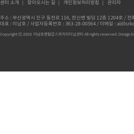
센터 소개
｜
찾아오시는 길
｜
개인정보처리방침
｜
관리자
주소 : 부산광역시 진구 동천로 116, 한신밴 빌딩 12층 1204호 / 전화번
대표 : 이남호 / 사업자등록번호 : 363-28-00564 / 이메일 : aldlsrkd
Copyright ⓒ 2018. 이남호멘탈갑스피치리더십센터 All rights reserved.
Design