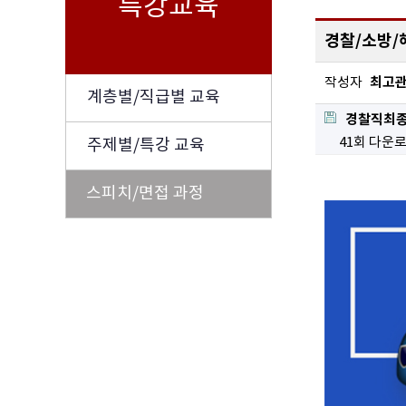
특강교육
경찰/소방/
최고
작성자
계층별/직급별 교육
경찰직최종.
41회 다운
주제별/특강 교육
스피치/면접 과정