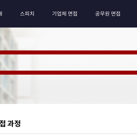
개
스피치
기업체 면접
공무원 면접
 Training: 퍼스널 트레이닝)
최적화 환경시스템
를
접 과정