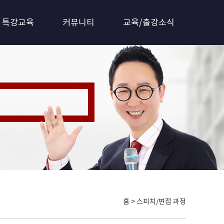
특강교육
커뮤니티
교육/출강소식
 갖춘 전문기관!!
홈 > 스피치/면접 과정