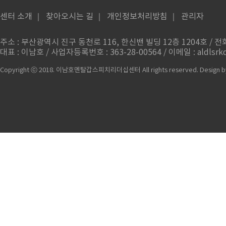
센터 소개
｜
찾아오시는 길
｜
개인정보처리방침
｜
관리자
주소 : 부산광역시 진구 동천로 116, 한신밴 빌딩 12층 1204호 / 전화번
대표 : 이남호 / 사업자등록번호 : 363-28-00564 / 이메일 : aldlsrkd
Copyright ⓒ 2018. 이남호멘탈갑스피치리더십센터 All rights reserved.
Design