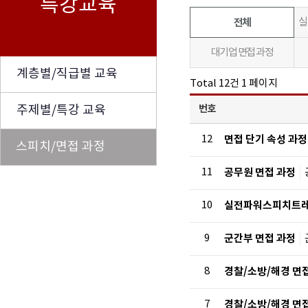
특강교육
전체
실
대기업 면접 과정
계층별/직급별 교육
Total 12건
1 페이지
주제별/특강 교육
번호
12
면접 단기 속성 과정
스피치/면접 과정
11
공무원 면접 과정
10
실전파워스피치트
9
군간부 면접 과정
8
경찰/소방/해경 면
7
경찰/소방/해경 면