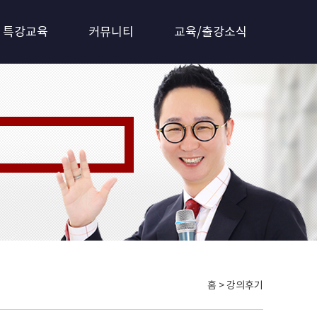
특강교육
커뮤니티
교육/출강소식
 갖춘 전문기관!!
홈 > 강의후기