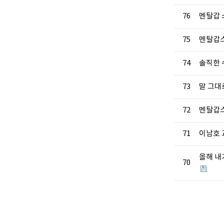
76
멘탈갑 
75
멘탈갑스
74
솔직한 
73
말 그대
72
멘탈갑스
71
이남호 
올해 내
70