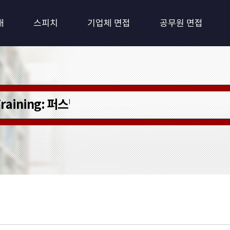
개
스피치
기업체 면접
공무원 면접
 Training: 퍼스널 트레이닝)
최적화 환경시스템
를