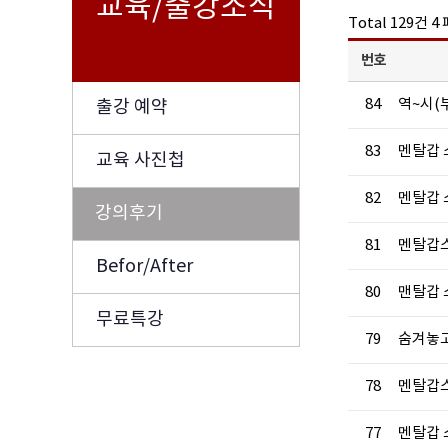
교육/출강소식
Total 129건
4
번호
84
역~시(
출강 예약
83
멘탈갑 
교육 사진첩
82
멘탈갑 스
강의후기
81
멘탈갑스
Befor/After
80
맨탈갑 
무료특강
79
숨겨놓고
78
멘탈갑스
77
멘탈갑 